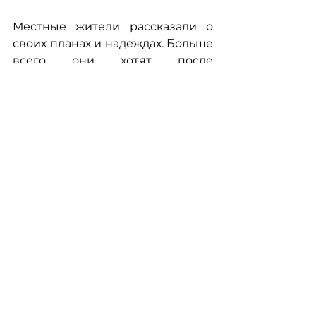
Местные жители рассказали о 
своих планах и надеждах. Больше 
всего они хотят после 
регистрации ТОС провести 
благоустройства берега озера.
Смотреть все
Недавние посты