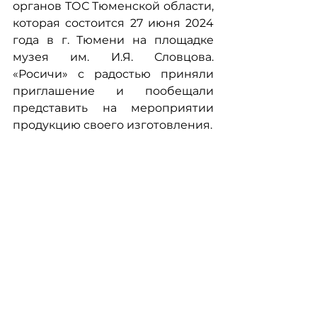
органов ТОС Тюменской области, 
которая состоится 27 июня 2024 
года в г. Тюмени на площадке 
музея им. И.Я. Словцова. 
«Росичи» с радостью приняли 
приглашение и пообещали 
представить на мероприятии 
продукцию своего изготовления.
От лица членов команды проекта 
Школа ТОС приглашаем всех 
будущих участников 
конференции органов ТОС 
Тюменской области поддержать 
порыв ТОС «Росичи» и также 
представить на мероприятии 
продукты и товары, которые 
производятся на территории 
ваших ТОС. С большой радостью 